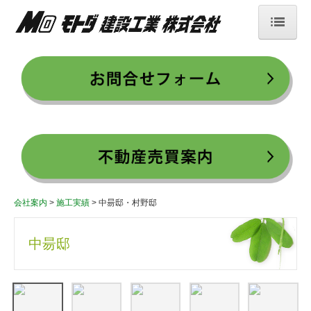
会社案内
業務内容
建築スケジュール
施工実績
新築住宅／住宅再生
不動産売買案内
会社案内
施工実績
中昜邸・村野邸
採用情報
中昜邸
代表挨拶
募集要項