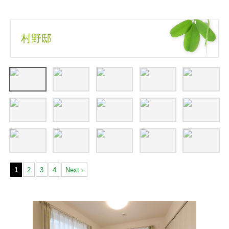
村野邸
1
2
3
4
Next ›