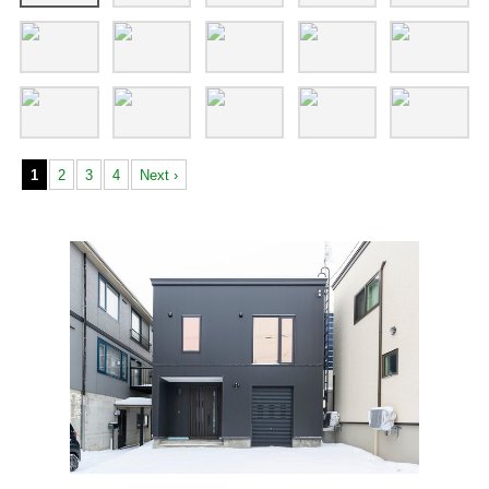
1
2
3
4
Next ›